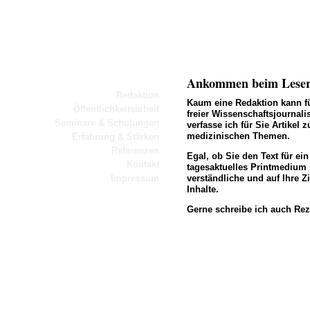
Ankommen beim Lese
Redaktion
Kaum eine Redaktion kann fü
Öffentlichkeitsarbeit
freier Wissenschaftsjournali
Seminare & Schulungen
verfasse ich für Sie Artikel
medizinischen Themen.
Erfahrung & Stärken
Referenzen
Egal, ob Sie den Text für ei
Kontakt
tagesaktuelles Printmedium 
Impressum
verständliche und auf Ihre 
Inhalte.
Gerne schreibe ich auch Re