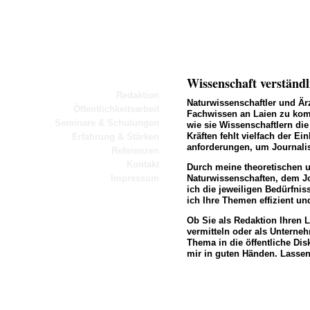
Wissenschaft verständ
Redaktion
Naturwissenschaftler und Ärz
Öffentlichkeitsarbeit
Fachwissen an Laien zu komm
Seminare & Schulungen
wie sie Wissenschaftlern die
Kräften fehlt vielfach der E
Erfahrung & Stärken
anforderungen, um Journali
Referenzen
Kontakt
Durch meine theoretischen u
Impressum
Naturwissenschaften, dem Jo
ich die jeweiligen Bedürfnis
ich Ihre Themen effizient un
Ob Sie als Redaktion Ihre
vermitteln oder als Unterne
Thema in die öffentliche Dis
mir in guten Händen. Lassen 